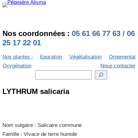
Nos coordonnées :
05 61 66 77 63 / 06
25 17 22 01
Nos plantes :
Epuration
Végétalisation
Ornemental
Oxygénation
Nous contacter
R
e
LYTHRUM salicaria
c
h
e
r
Nom vulgaire :
Salicaire commune
c
Famille :
Vivace de terre humide
h