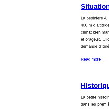
Situatio
La pépinière Al
400 m d’altitud
climat bien mar
et orageux. Cliq
demande d’itin
Read more
Historiq
La petite histo
dans les premiè