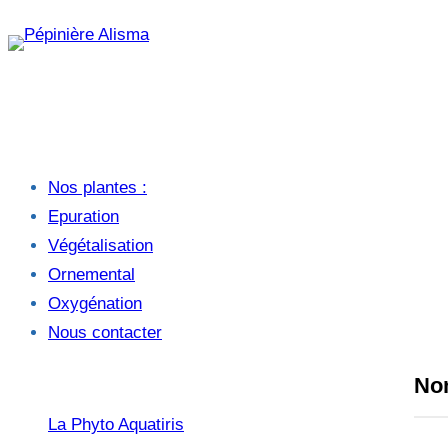
Aller
au
contenu
Nos plantes :
Epuration
Végétalisation
Ornemental
Oxygénation
Nous contacter
No
La Phyto Aquatiris