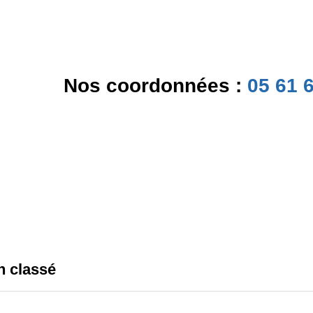
Nos coordonnées :
05 61 6
R
e
c
h
e
n classé
r
c