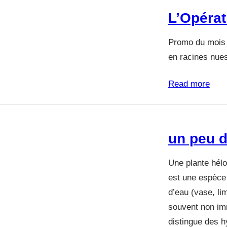
h
L’Opérat
e
r
Promo du mois d
en racines nues
Read more
un peu d
Une plante hélo
est une espèce 
d’eau (vase, li
souvent non imm
distingue des h